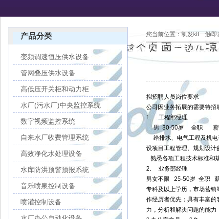
您当前位置：
凯发k8一触即
产品分类
变频调速恒压供水设备
管网叠压供水设备
高低压开关柜和动力柜
拟招聘人员岗位要求
水厂(污水厂)中央监控系统
公司因业务拓展的需要特招
1. 工程部经理
数字视频监控系统
男 30-50岁 全职 
自来水厂收费管理系统
给排水、电气工程及机电设
设项目工程管理、规划设计
高效净化水处理设备
熟悉各项工程技术标准和规
2. 业务部经理
水库防洪预警预报系统
男女不限 25-50岁 全职 
音乐喷泉控制设备
专科及以上学历，市场营销
作经历者优先；具有丰富的
喷灌控制设备
力，分析和解决问题的能力
水厂办公自动化设备