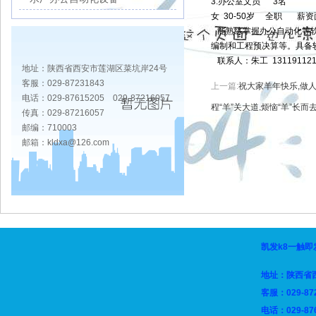
3.办公室文员 3名
女 30-50岁 全职 薪资
能熟练掌握办公自动化等软
编制和工程预决算等。具备
联系人：朱工 131191121
地址：陕西省西安市莲湖区菜坑岸24号
客服：029-87231843
上一篇:
祝大家羊年快乐,做人“
电话：029-87615205 029-87216057
程“羊”关大道,烦恼“羊”长而
传真：029-87216057
邮编：710003
邮箱：
kldxa@126.com
凯发k8一触即
地址：陕西省
客服：029-8
电话：029-87