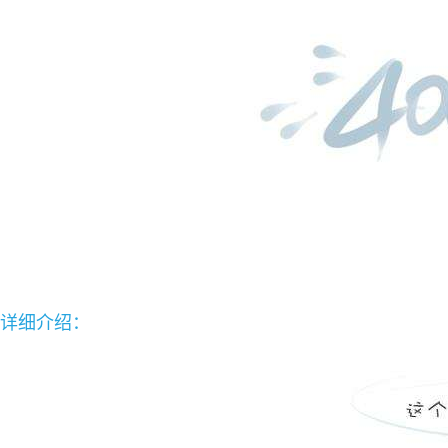
详细介绍：