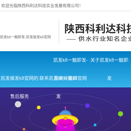
欢迎光临陕西科利达科技实业发展有限公司！
凯发k8一触即发-凯发娱发k8官网
凯发k8一触即发-
关于凯发k8一触即
凯发娱发k8官网的简介
凯发娱发k8官网的
联系凯发k8一触即
凯发娱发k8官网
发
荣获荣誉
联系凯发k8一触即发
售后服务
发
组织机构
服务承诺
经营策略
文化理念