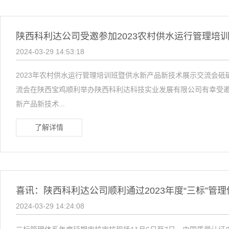
陕西科利达公司受邀参加2023农村供水运行管理培
2024-03-29 14:53:18
2023年农村供水运行管理培训班暨供水新产品新技术展示交流会砥砺
流会在陕西宝鸡顺利举办陕西科利达科技实业发展有限公司有幸受邀参
新产品新技术...
了解详情
喜讯：陕西科利达公司顺利通过2023年度“三标”管
2024-03-29 14:24:08