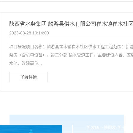
陕西省水务集团 麟游县供水有限公司崔木镇崔木社区
2023-03-28 10:14:00
项目概况项目名称：麟游县崔木镇崔木社区供水工程工程范围：新建
泵房（含机电设备）。第二分部 输水管道工程。主要建设内容：安装q2
水池、改建高位...
了解详情
凯发k8一触即发-凯
关于