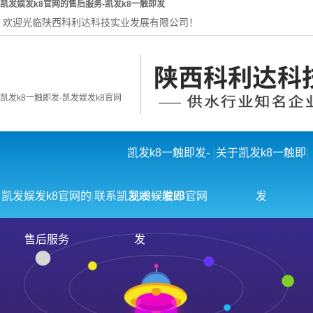
凯发娱发k8官网的售后服务-凯发k8一触即发
欢迎光临陕西科利达科技实业发展有限公司！
凯发k8一触即发-凯发娱发k8官网
凯发k8一触即发-
关于凯发k8一触即
凯发娱发k8官网的简介
凯发娱发k8官网的
联系凯发k8一触即
凯发娱发k8官网
发
荣获荣誉
联系凯发k8一触即发
售后服务
发
组织机构
服务承诺
经营策略