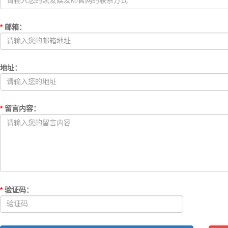
*
邮箱
：
地址
：
*
留言内容
：
*
验证码
：