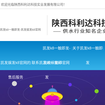
欢迎光临陕西科利达科技实业发展有限公司！
凯发k8一触即发-凯发娱发k8官网
凯发k8一触即发-
关于凯发k8一触即
凯发娱发k8官网的简介
凯发娱发k8官网的
联系凯发k8一触即
凯发娱发k8官网
发
荣获荣誉
联系凯发k8一触即发
售后服务
发
组织机构
服务承诺
经营策略
文化理念