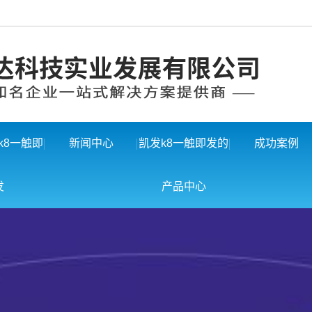
k8一触即
新闻中心
凯发k8一触即发的
成功案例
8官网的简介
公司新闻
汉中智慧水务信息系统
发
产品中心
荣誉
行业资讯
汉中水处理系统
集成
机构
技术资讯
汉中加药设备
承诺
汉中消毒设备
策略
汉中喷灌系统
理念
汉中雨水收集系统