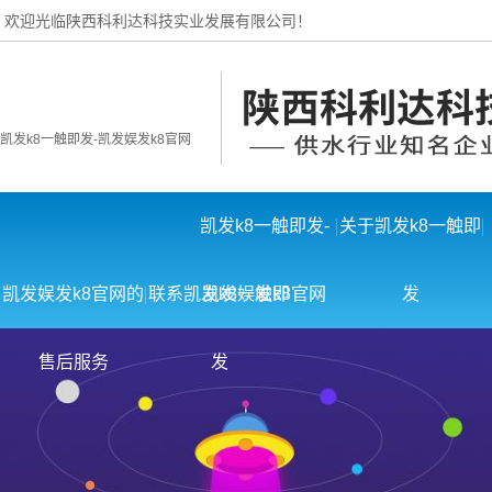
欢迎光临陕西科利达科技实业发展有限公司！
凯发k8一触即发-凯发娱发k8官网
凯发k8一触即发-
关于凯发k8一触即
凯发娱发k8官网的简介
凯发娱发k8官网的
联系凯发k8一触即
凯发娱发k8官网
发
荣获荣誉
联系凯发k8一触即发
售后服务
发
组织机构
服务承诺
经营策略
文化理念