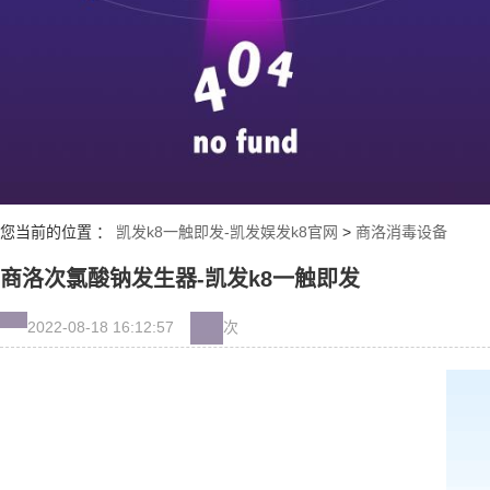
资质荣誉
您当前的位置 ：
凯发k8一触即发-凯发娱发k8官网
>
商洛消毒设备
商洛次氯酸钠发生器-凯发k8一触即发
2022-08-18 16:12:57
次