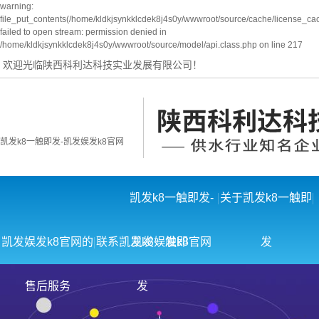
warning:
file_put_contents(/home/kldkjsynkklcdek8j4s0y/wwwroot/source/cache/license_ca
failed to open stream: permission denied in
/home/kldkjsynkklcdek8j4s0y/wwwroot/source/model/api.class.php on line 217
欢迎光临陕西科利达科技实业发展有限公司！
凯发k8一触即发-凯发娱发k8官网
凯发k8一触即发-
关于凯发k8一触即
凯发娱发k8官网的简介
凯发娱发k8官网的
联系凯发k8一触即
凯发娱发k8官网
发
荣获荣誉
联系凯发k8一触即发
售后服务
发
组织机构
服务承诺