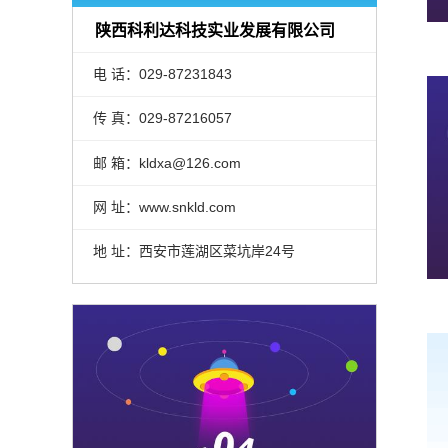
陕西科利达科技实业发展有限公司
电 话：029-87231843
传 真：029-87216057
邮 箱：
kldxa@126.com
网 址：www.snkld.com
地 址：西安市莲湖区菜坑岸24号