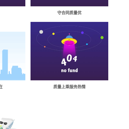
守合同质量优
在
质量上乘服务热情