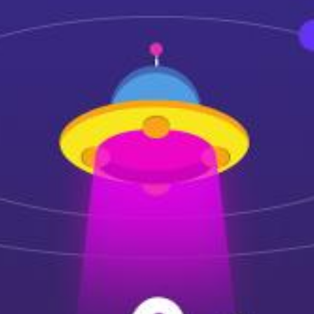
理念
雨水收集系统
荣誉
代理