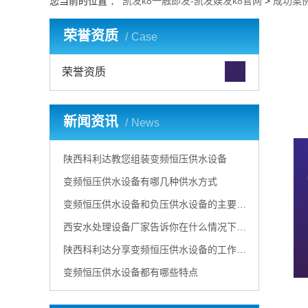
您当前的位置 ：
凯发k8一触即发-凯发娱发k8官网
>
成功案
荣誉资质
Case
荣誉资质
新闻资讯
News
陕西科利达教您组装变频恒压供水设备
变频恒压供水设备有哪几种供水方式
变频恒压供水设备和负压供水设备的主要区别有哪些
西安水处理设备厂家告诉你在什么情况下需要使用变频恒压供水设备
陕西科利达分享变频恒压供水设备的工作原理
变频恒压供水设备都有哪些特点