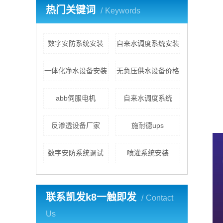
热门关键词
Keywords
数字安防系统安装
自来水调度系统安装
一体化净水设备安装
无负压供水设备价格
abb伺服电机
自来水调度系统
反渗透设备厂家
施耐德ups
数字安防系统调试
喷灌系统安装
联系凯发k8一触即发
Contact
Us