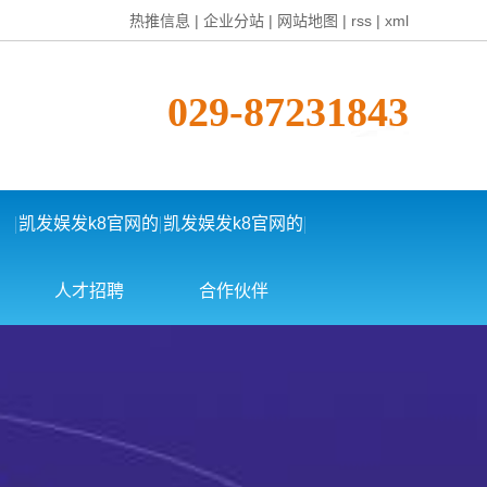
热推信息
|
企业分站
|
网站地图
|
rss
|
xml
029-87231843
凯发娱发k8官网的
凯发娱发k8官网的
社会招聘
人才招聘
合作伙伴