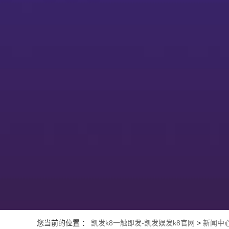
您当前的位置 ：
凯发k8一触即发-凯发娱发k8官网
>
新闻中