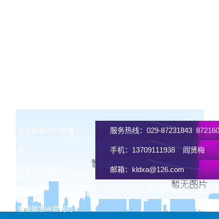
服务热线：029-87231843 87216
发-凯
关于凯发k8一触即
手机：13709111938 阎贤梅
网
发
邮箱：
kldxa@126.com
凯发k8一触即发的
公司地址：陕西省西安市莲湖区菜
产品中心
凯发娱发k8官网的