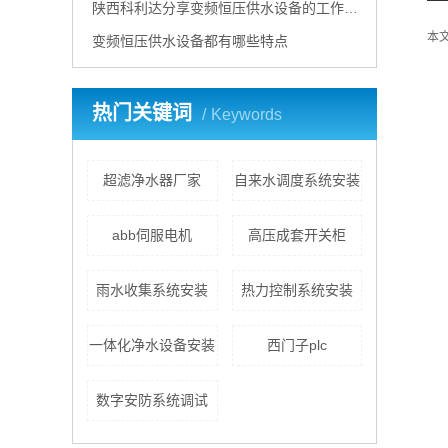
陕西科利达分享变频恒压供水设备的工作原理
本
变频恒压供水设备都有哪些特点
热门关键词
Keywords
超滤净水器厂家
自来水调度系统安装
abb伺服电机
高压成套开关柜
雨水收集系统安装
热力控制系统安装
一体化净水设备安装
西门子plc
数字安防系统调试