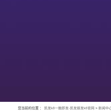
您当前的位置 ：
凯发k8一触即发-凯发娱发k8官网
>
新闻中