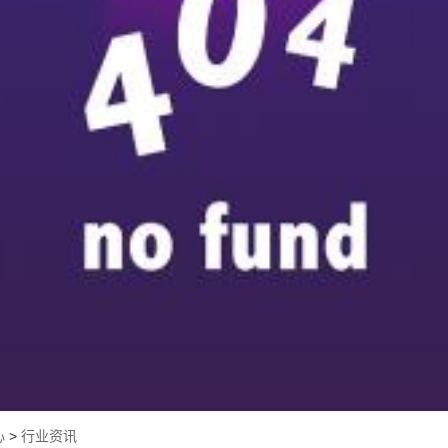
心
>
行业资讯