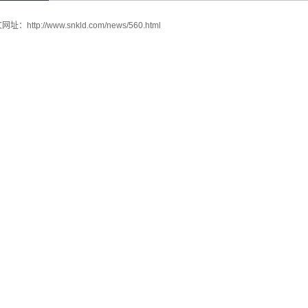
文网址：
http://www.snkld.com/news/560.html