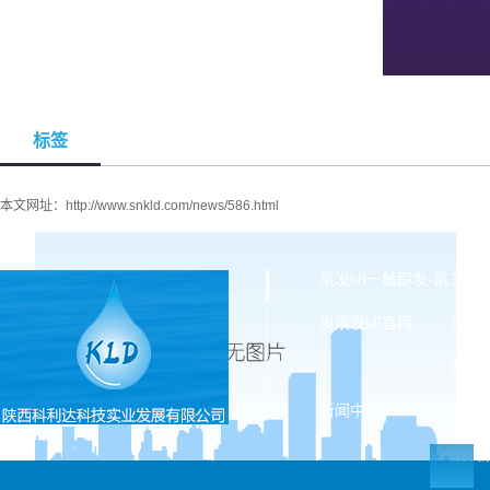
标签
本文网址：
http://www.snkld.com/news/586.html
凯发k8一触即发-凯
关于
发娱发k8官网
发
凯发
新闻中心
产品
凯发