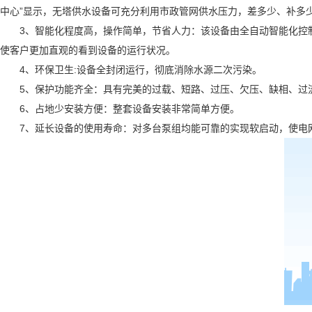
中心”显示，无塔供水设备可充分利用市政管网供水压力，差多少、补多少
3、智能化程度高，操作简单，节省人力：该设备由全自动智能化控
使客户更加直观的看到设备的运行状况。
4、环保卫生:设备全封闭运行，彻底消除水源二次污染。
5、保护功能齐全：具有完美的过载、短路、过压、欠压、缺相、过
6、占地少安装方便：整套设备安装非常简单方便。
7、延长设备的使用寿命：对多台泵组均能可靠的实现软启动，使电