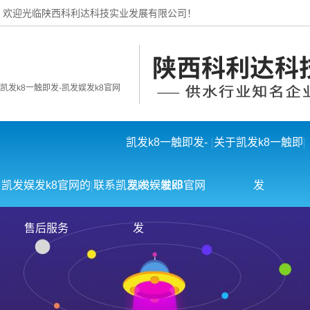
欢迎光临陕西科利达科技实业发展有限公司！
凯发k8一触即发-凯发娱发k8官网
凯发k8一触即发-
关于凯发k8一触即
凯发娱发k8官网的简介
凯发娱发k8官网的
联系凯发k8一触即
凯发娱发k8官网
发
荣获荣誉
联系凯发k8一触即发
售后服务
发
组织机构
服务承诺
经营策略
文化理念