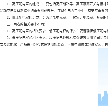
1、高压配电室的组成：主要包括高压断路器、高压隔离开关与接地
是输变电设备制造业的重要组成部分，在整个电力工业中占有非常重要的
2、低压配电室的组成：分为功能单元室、母线室、电缆室。各室的
三、两者的相关要求不同：
1、高压配电室的相关要求：低压配电柜的保养主要是确保低压配电
2、低压配电室的相关要求：高压配电柜微机综保装置采用了国际先进
式及智能化。产品采用分布式保护测控装置，可集中组屏或分散安装，也