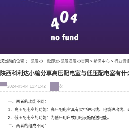
资质荣誉
您当前的位置 ：
凯发k8一触即发-凯发娱发k8官网
>
新闻中心
>
行业资
陕西科利达小编分享高压配电室与低压配电室有什么
2024-03-04 11:41:42
次
一、两者的功能不同：
1、高压配电室的功能：高压配电室具有架空进出线、电缆进出线、
2、低压配电室的功能：为低压用户或用电设施配送电能。
二、两者的组成不同：