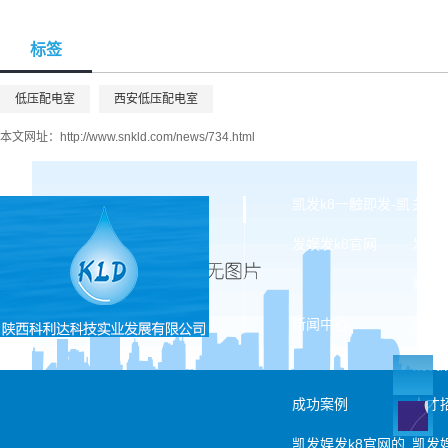
标签
低压配电室
西安低压配电室
本文网址：
http://www.snkld.com/news/734.html
凯发k8一触即发-凯
关于
发娱发k8官网
发
凯发
新闻中心
产品
凯发
成功案例
人才
凯发娱发k8官网的
凯发