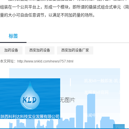
组装在一个公共平台上，形成一个模块，即所谓的撬装式组合式单元（简
量的大小可自由任意调节，以满足不同加药量的场所。
标签
加药设备
西安加药设备
西安加药设备厂家
本文网址：
http://www.snkld.com/news/757.html
凯发k8一触即发-凯
关于
发娱发k8官网
发
凯发
新闻中心
产品
凯发