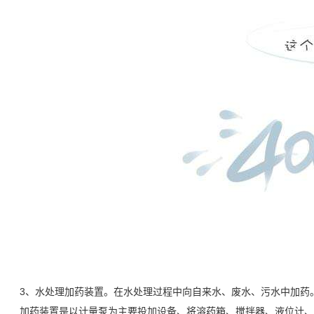
3、水处理加药装置。在水处理过程中向自来水、废水、污水中加药
加药装置是以计量泵为主要投加设备、将溶药箱、搅拌器、液位计、