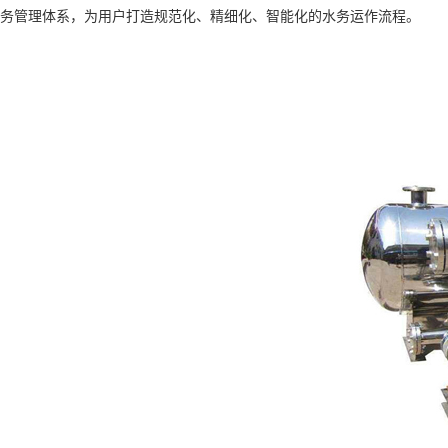
务管理体系，为用户打造规范化、精细化、智能化的水务运作流程。