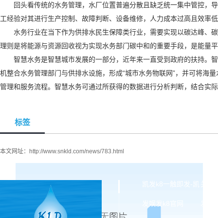
回头看传统的水务管理，水厂位置普遍分散且缺乏统一集中管控，导
工经验对其进行生产控制、故障判断、设备维修，人力成本过高且效率低
水务行业在当下作为供排水民生保障类行业，需要实现以碳达峰、碳
理则是将能源与资源回收视为实现水务部门碳中和的重要手段，是能量平
智慧水务是智慧城市发展的一部分，近年来一直受到政府的扶持。智
机整合水务管理部门与供排水设施，形成“城市水务物联网”，并可将海
管理和服务流程。智慧水务可通过所获得的数据进行分析判断，结合实际
标签
本文网址：
http://www.snkld.com/news/783.html
凯发k8一触即发-凯
关于
发娱发k8官网
发