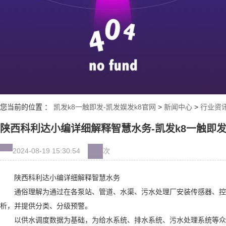
资质荣誉
您当前的位置 ：
凯发k8一触即发-凯发娱发k8官网
>
新闻中心
>
行业资
陕西科利达小编详细解释智慧水务-凯发k8一触即
2024-08-19 15:30:54
次
陕西科利达小编详细解释智慧水务
通俗理解为通过在各泵站、管道、水渠、污水处理厂安装传感器、控
析，并提供分类、分级预警。
以供水调度数据为基础，为给水系统、排水系统、污水处理系统等众