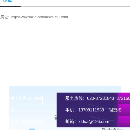
文网址：
http://www.snkld.com/news/792.html
服务热线：029-87231843 87216
发-凯
关于凯发k8一触即
手机：13709111938 阎贤梅
网
发
邮箱：
kldxa@126.com
凯发k8一触即发的