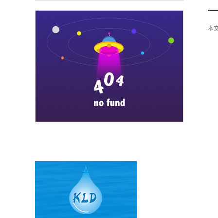
本
凯发k8一触即
发娱发k8官