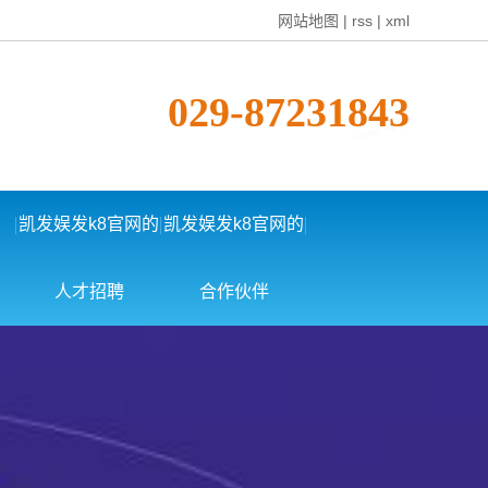
网站地图
|
rss
|
xml
029-87231843
凯发娱发k8官网的
凯发娱发k8官网的
社会招聘
人才招聘
合作伙伴