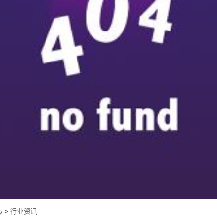
心
>
行业资讯