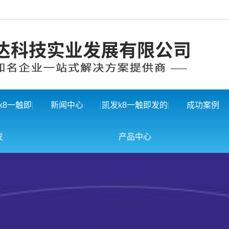
k8一触即
新闻中心
凯发k8一触即发的
成功案例
8官网的简介
公司新闻
智慧水务信息系统集成
发
产品中心
荣誉
行业资讯
水处理系统
机构
技术资讯
加药设备
承诺
消毒设备
策略
喷灌系统
理念
雨水收集系统