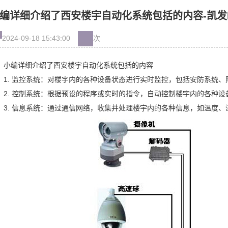
编详细介绍了西安楼宇自动化系统包括的内容-凯发
2024-09-18 15:43:00
次
小编详细介绍了西安楼宇自动化系统包括的内容
1. 监控系统：对楼宇内的各种设备状态进行实时监控，包括安防系统
2. 控制系统：根据预设的程序或实时的指令，自动控制楼宇内的各种
3. 信息系统：通过通信网络，收集并处理楼宇内的各种信息，如温度