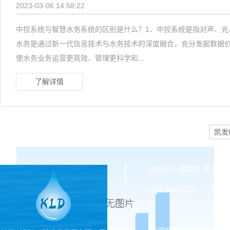
2023-03-06 14:58:22
中控系统与智慧水务系统的区别是什么？1、中控系统是指对声、光
水务是通过新一代信息技术与水务技术的深度融合，充分发掘数据
使水务业务运营更高效、管理更科学和...
了解详情
凯发
凯发k8一触即发-凯
关于
发娱发k8官网
发
凯发