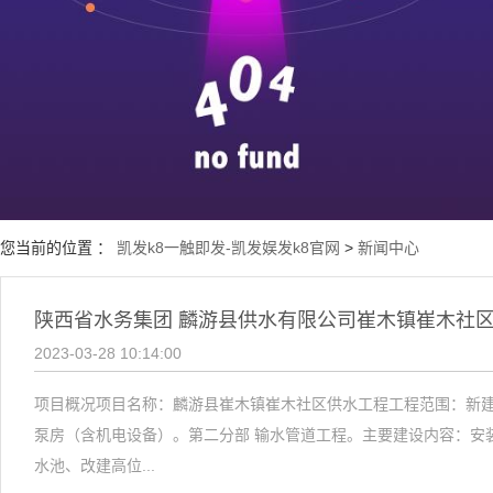
文化理念
资质荣誉
您当前的位置 ：
凯发k8一触即发-凯发娱发k8官网
>
新闻中心
陕西省水务集团 麟游县供水有限公司崔木镇崔木社区
2023-03-28 10:14:00
项目概况项目名称：麟游县崔木镇崔木社区供水工程工程范围：新建
泵房（含机电设备）。第二分部 输水管道工程。主要建设内容：安装q2
水池、改建高位...