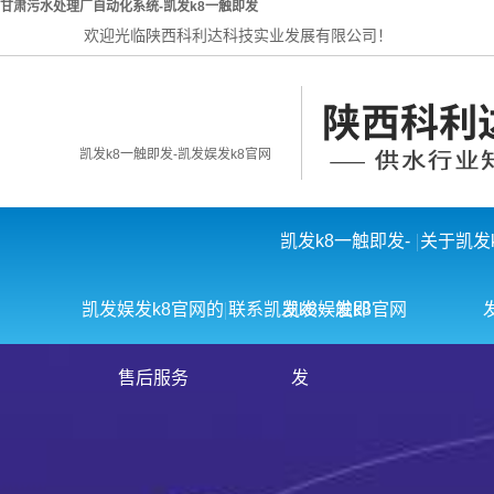
甘肃污水处理厂自动化系统-凯发k8一触即发
欢迎光临陕西科利达科技实业发展有限公司！
凯发k8一触即发-凯发娱发k8官网
凯发k8一触即发-
关于凯发
凯发娱发k
凯发娱发k8官网的
联系凯发k8一触即
凯发娱发k8官网
荣获
联系凯发k8一触即发
售后服务
发
组织
服务
经营