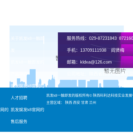
服务热线：029-87231843 87216
发-凯
关于凯发k8一触即
手机：13709111938 阎贤梅
网
发
邮箱：
kldxa@126.com
凯发k8一触即发的
公司地址：陕西省西安市莲湖区菜
产品中心
凯发娱发k8官网的
凯发k8一触即发的版权所有© 陕西科利达科技实业发展
人才招聘
主营区域：
陕西
西安
甘肃
兰州
官网的
凯发娱发k8官网的
售后服务