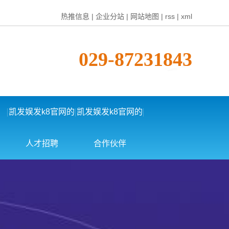
热推信息
|
企业分站
|
网站地图
|
rss
|
xml
029-87231843
凯发娱发k8官网的
凯发娱发k8官网的
社会招聘
人才招聘
合作伙伴