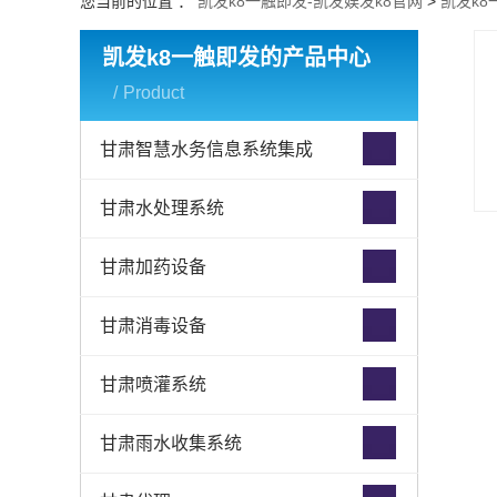
您当前的位置 ：
凯发k8一触即发-凯发娱发k8官网
>
凯发k
凯发k8一触即发的产品中心
Product
甘肃智慧水务信息系统集成
甘肃水处理系统
甘肃加药设备
甘肃消毒设备
甘肃喷灌系统
甘肃雨水收集系统