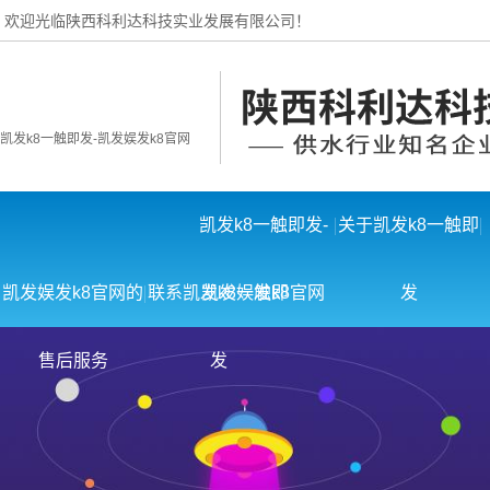
欢迎光临陕西科利达科技实业发展有限公司！
凯发k8一触即发-凯发娱发k8官网
凯发k8一触即发-
关于凯发k8一触即
凯发娱发k8官网的简介
凯发娱发k8官网的
联系凯发k8一触即
凯发娱发k8官网
发
荣获荣誉
联系凯发k8一触即发
售后服务
发
组织机构
服务承诺
经营策略
文化理念