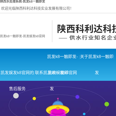
陕西水处理系统-凯发k8一触即发
欢迎光临陕西科利达科技实业发展有限公司！
凯发k8一触即发-凯发娱发k8官网
凯发k8一触即发-
关于凯发k8一触即
凯发娱发k8官网的简介
凯发娱发k8官网的
联系凯发k8一触即
凯发娱发k8官网
发
荣获荣誉
联系凯发k8一触即发
售后服务
发
组织机构
服务承诺
经营策略