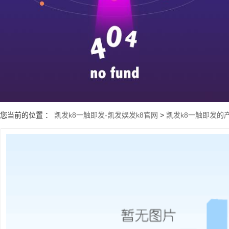
文化理念
资质荣誉
您当前的位置 ：
凯发k8一触即发-凯发娱发k8官网
>
凯发k8一触即发的