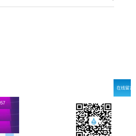
在线留言
057