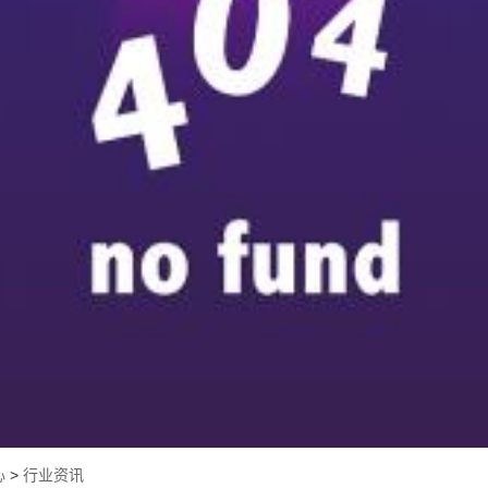
心
>
行业资讯