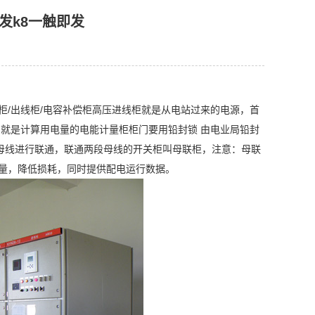
发k8一触即发
压器柜/出线柜/电容补偿柜高压进线柜就是从电站过来的电源，首
 就是计算用电量的电能计量柜柜门要用铅封锁 由电业局铅封
母线进行联通，联通两段母线的开关柜叫母联柜，注意：母联
质量，降低损耗，同时提供配电运行数据。