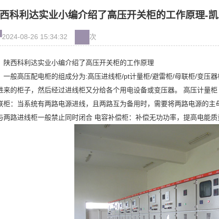
西科利达实业小编介绍了高压开关柜的工作原理-凯
2024-08-26 15:34:32
次
陕西科利达实业小编介绍了高压开关柜的工作原理
一般高压配电柜的组成分为:高压进线柜/pt计量柜/避雷柜/母联柜/变
进来的柜子，然后经过进线柜又分给各个用电设备或变压器。 高压计量柜
联柜：当系统有两路电源进线，且两路互为备用时，需要将两路电源的主
与两路进线柜一般禁止同时闭合 电容补偿柜：补偿无功功率，提高电能