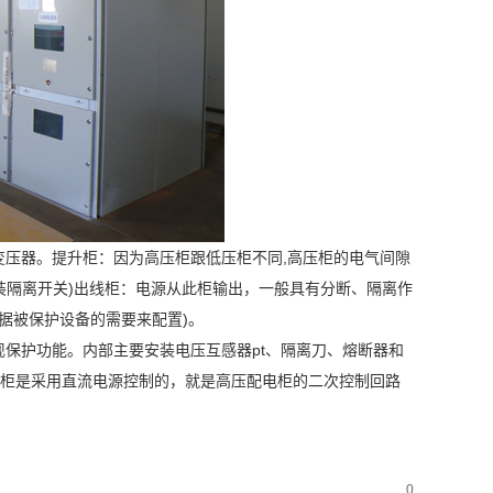
的变压器。提升柜：因为高压柜跟低压柜不同,高压柜的电气间隙
装隔离开关)出线柜：电源从此柜输出，一般具有分断、隔离作
据被保护设备的需要来配置)。
现保护功能。内部主要安装电压互感器pt、隔离刀、熔断器和
配电柜是采用直流电源控制的，就是高压配电柜的二次控制回路
0