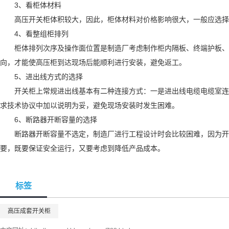
3、看柜体材料
高压开关柜体积较大，因此，柜体材料对价格影响很大，一般应选择
4、看整组柜排列
柜体排列次序及操作面位置是制造厂考虑制作柜内隔板、终端护板、
向，才能使高压柜到达现场后能顺利进行安装，避免返工。
5、进出线方式的选择
开关柜上常规进出线基本有二种连接方式：一是进出线电缆电缆室连
求技术协议中加以说明为妥，避免现场安装时发生困难。
6、断路器开断容量的选择
断路器开断容量不选定，制造厂进行工程设计时会比较困难，因为开
要，既要保证安全运行，又要考虑到降低产品成本。
标签
高压成套开关柜