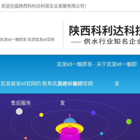
欢迎光临陕西科利达科技实业发展有限公司！
凯发k8一触即发-凯发娱发k8官网
凯发k8一触即发-
关于凯发k8一触即
凯发娱发k8官网的简介
凯发娱发k8官网的
联系凯发k8一触即
凯发娱发k8官网
发
荣获荣誉
联系凯发k8一触即发
售后服务
发
组织机构
服务承诺
经营策略
文化理念