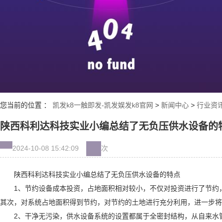
资质荣誉
您当前的位置 ：
凯发k8一触即发-凯发娱发k8官网
>
新闻中心
>
行业资
陕西科利达科技实业小编总结了无负压供水设备的特
2024-10-08 15:42:09
次
陕西科利达科技实业小编总结了无负压供水设备的特点
1、节约设备成本投资，占地面积相对较小，不仅对投资进行了节约
其次，对系统占地面积得到节约，对节约的土地进行充分利用，进一步将
2、干净无污染，供水设备系统的设置都属于全密封结构，从自来水